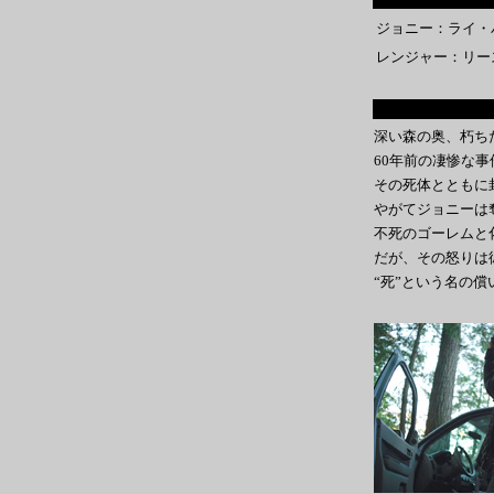
ジョニー：ライ・
レンジャー：リー
深い森の奥、朽ち
60年前の凄惨な
その死体とともに
やがてジョニーは
不死のゴーレムと
だが、その怒りは
“死”という名の