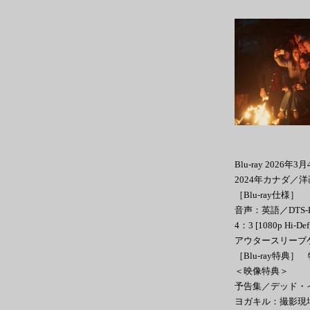
Blu-ray 2026年
2024年カナダ／
［Blu-ray仕様］
音声：英語／DTS-H
4：3 [1080p 
アウタースリーブ
［Blu-ray特典］
＜映像特典＞
予告集／デッド・
ヨガキル：撮影現