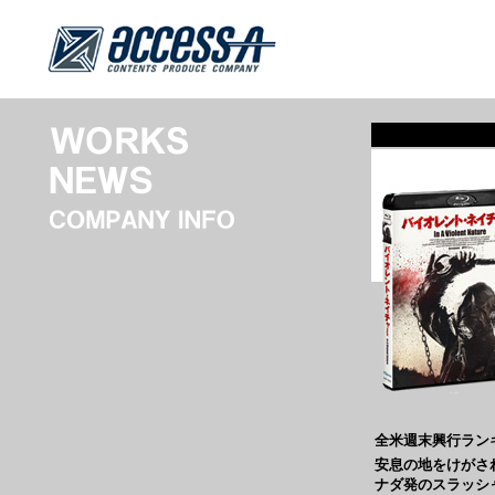
全米週末興行ラン
安息の地をけがさ
ナダ発のスラッシ