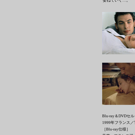
委ねていく…。
Blu-ray＆DVDセ
1999年フランス
［Blu-ray仕様］