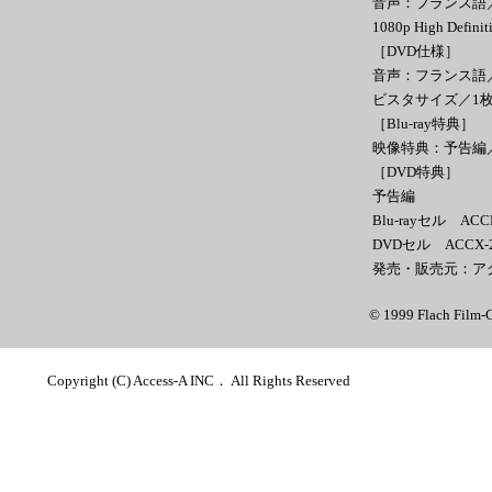
音声：フランス語／DT
1080p High Def
［DVD仕様］
音声：フランス語／
ビスタサイズ／1
［Blu-ray特典］
映像特典：予告編
［DVD特典］
予告編
Blu-rayセル ACC
DVDセル ACCX-2
発売・販売元：ア
© 1999 Flach Film‐C
Copyright (C) Access-A INC． All Rights Reserved