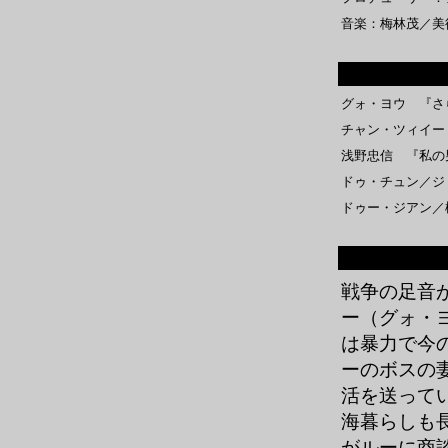
音楽：梅林茂／美
グォ・ヨウ 『さ
チャン・ツィイー 
浅野忠信 『私の
ドゥ・チュン／ジ
ドゥー・ジアン／
戦争の足音が
ー（グォ・
は暴力で今
ーのボスの
活を送って
海暮らしも
がルーに商