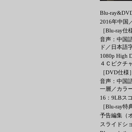
Blu-ray&
2016年中
［Blu-ray
音声：中国語・
ド／日本語
1080p Hi
４Ｃピクチ
［DVD仕様
音声：中国語
一層／カラ
16：9LB
［Blu-ray
予告編集（
スライドシ