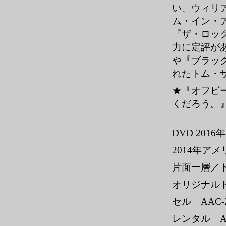
い、ウィリ
ム・イン・
『ザ・ロッ
力に定評が
や『ブラッ
れたトム・
★『オフビ
くだろう。』
DVD 2016
2014年ア
片面一層／ド
オリジナル
セル AAC-2
レンタル AAC