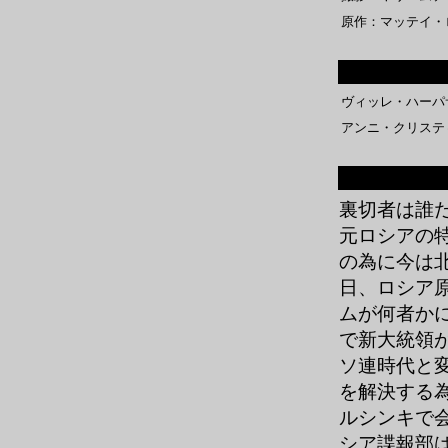
原作：マッテイ・
ヴィッレ・ハーパ
アンニ・クリステ
裏切者は誰
元ロシアの
の為に今は
日、ロシア
ムが何者か
で新大統領
ソ連時代と
を解決する
ルシンキで
シア諜報部